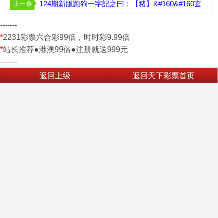
《得》 一語中特：三言兩語
124期新版跑狗一字記之曰：【豬】&#160&#160玄
機測字：《狗》 一語中特：三長兩短
-------
*
2231彩票六合彩99倍，时时彩9.99倍
*
站长推荐●港澳99倍●注册就送999元
-------
返回上级
返回天下彩票首页