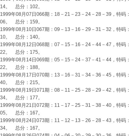
14。 总分：102。
1999年08月07日066期：18－21－23－24－28－39，特码：
06。 总分：159。
1999年08月10日067期：09－13－16－29－31－32，特码：
10。 总分：140。
1999年08月12日068期：07－15－16－24－44－47，特码：
22。 总分：175。
1999年08月14日069期：05－15－24－37－41－44，特码：
22。 总分：188。
1999年08月17日070期：13－16－31－34－36－45，特码：
40。 总分：215。
1999年08月19日071期：08－11－25－28－29－42，特码：
34。 总分：177。
1999年08月21日072期：11－17－25－31－38－40，特码：
05。 总分：167。
1999年08月24日073期：11－12－13－26－28－43，特码：
34。 总分：167。
1999年08月26日074期：04－06－20－29－30－36，特码：