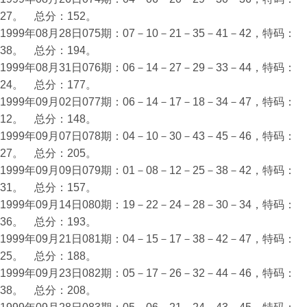
27。 总分：152。
1999年08月28日075期：07－10－21－35－41－42，特码：
38。 总分：194。
1999年08月31日076期：06－14－27－29－33－44，特码：
24。 总分：177。
1999年09月02日077期：06－14－17－18－34－47，特码：
12。 总分：148。
1999年09月07日078期：04－10－30－43－45－46，特码：
27。 总分：205。
1999年09月09日079期：01－08－12－25－38－42，特码：
31。 总分：157。
1999年09月14日080期：19－22－24－28－30－34，特码：
36。 总分：193。
1999年09月21日081期：04－15－17－38－42－47，特码：
25。 总分：188。
1999年09月23日082期：05－17－26－32－44－46，特码：
38。 总分：208。