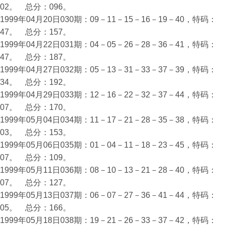
02。 总分：096。
1999年04月20日030期：09－11－15－16－19－40，特码：
47。 总分：157。
1999年04月22日031期：04－05－26－28－36－41，特码：
47。 总分：187。
1999年04月27日032期：05－13－31－33－37－39，特码：
34。 总分：192。
1999年04月29日033期：12－16－22－32－37－44，特码：
07。 总分：170。
1999年05月04日034期：11－17－21－28－35－38，特码：
03。 总分：153。
1999年05月06日035期：01－04－11－18－23－45，特码：
07。 总分：109。
1999年05月11日036期：08－10－13－21－28－40，特码：
07。 总分：127。
1999年05月13日037期：06－07－27－36－41－44，特码：
05。 总分：166。
1999年05月18日038期：19－21－26－33－37－42，特码：