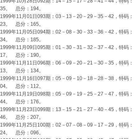
1999年10月28日092期：14－15－17－28－41－44，特码：
35。 总分：194。
1999年11月01日093期：03－13－20－29－35－42，特码：
23。 总分：165。
1999年11月05日094期：02－08－30－33－36－42，特码：
34。 总分：185。
1999年11月09日095期：01－30－31－32－37－42，特码：
17。 总分：190。
1999年11月11日096期：06－09－20－21－30－35，特码：
13。 总分：134。
1999年11月16日097期：05－09－10－18－28－38，特码：
04。 总分：112。
1999年11月19日098期：05－09－19－25－27－47，特码：
44。 总分：176。
1999年11月23日099期：13－15－21－27－40－45，特码：
46。 总分：207。
1999年11月25日100期：02－07－08－09－17－29，特码：
24。 总分：096。